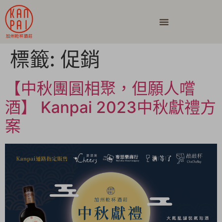
標籤:
促銷
【中秋團圓相聚，但願人嚐
酒】 Kanpai 2023中秋獻禮方
案