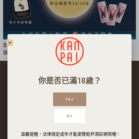
即日起~10/10止，購買「冬の月波特甜酒」 或 「火鳳凰罐
裝氣泡酒兩組」，就送「美國小農白酒－Folk 」 […]
你是否已滿18歲？
Yes
No
溫馨提醒，法律規定成年才能瀏覽乾杯酒莊網頁喔 !