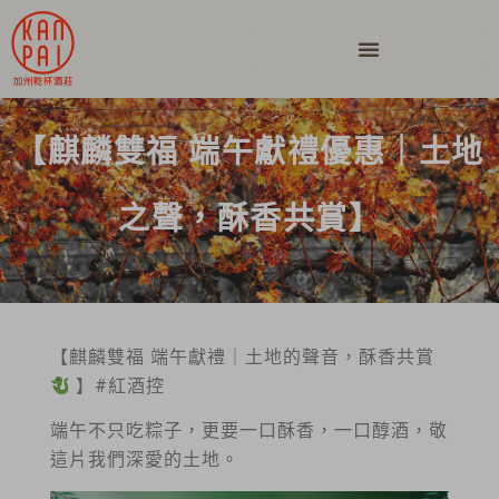
【麒麟雙福 端午獻禮優惠｜土地
之聲，酥香共賞】
【麒麟雙福 端午獻禮｜土地的聲音，酥香共賞
】#紅酒控
端午不只吃粽子，更要一口酥香，一口醇酒，敬
這片我們深愛的土地。