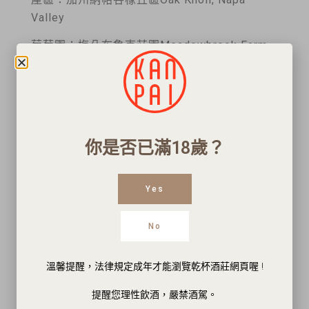
Valley
葡萄園：梅朵布魯克莊園Meadowbrook Farm
(Robert Mondavi, OPUS ONE, Insignia 御用莊
園)
葡萄品種：卡本內蘇維翁Cabernet Sauvignon
酒精濃度：13.5%
你是否已滿18歲？
容量：750ml
Yes
豐沛的果香與美食的鮮味如雙人舞般的滑過味
蕾。紅莓、黑莓和甜李對應著紅茶、黑橄欖，
No
雪松盒和菸草。平衡堅定醇厚骨幹從入口直至入
喉，餘韻繚繞！
溫馨提醒，法律規定成年才能瀏覽乾杯酒莊網頁喔 !
提醒您理性飲酒，嚴禁酒駕。