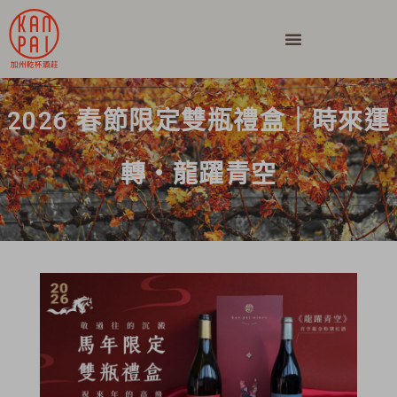
2026 春節限定雙瓶禮盒｜時來運
轉・龍躍青空