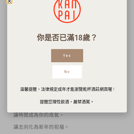
代表突破既有格局，
在晴朗高空中，向上躍升、迎向新高度。
產區：Sonoma Valley
你是否已滿18歲？
葡萄園：Armor Plate
葡萄品種：金粉黛葡萄
Yes
酒精濃度：13%
No
容量：750ml
溫馨提醒，法律規定成年才能瀏覽乾杯酒莊網頁喔 !
一瓶，敬過往一年的努力與沉澱；
提醒您理性飲酒，嚴禁酒駕。
一瓶，祝來年的高飛與豐收。
讓時間成為你的底氣，
讓志向化為新年的祝福。