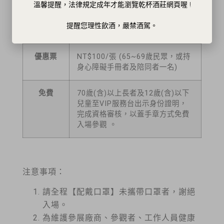
可於展覽現場，購票入場。
溫馨提醒，法律規定成年才能瀏覽乾杯酒莊網頁喔 !
提醒您理性飲酒，嚴禁酒駕。
全票
NT$200/張
優惠票
NT$100/張 (65~69歲民眾，或持
身心障礙手冊者及陪同者一名)
免費
70歲(含)以上長者及12歲(含)以下
兒童至VIP服務台出示身份證明，
完成資格審核，以蓋手章方式免費
入場參觀 。
注意事項：
請全程【配戴口罩】未攜帶口罩者，謝絕
入場。
為維護參展廠商、參觀者、工作人員健康